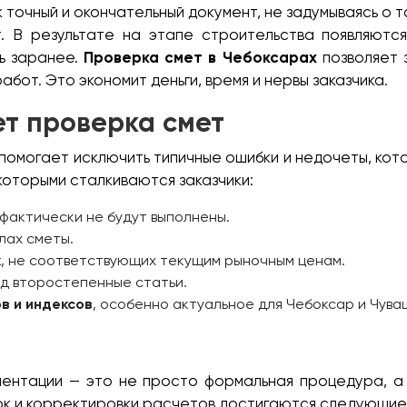
 точный и окончательный документ, не задумываясь о т
т. В результате на этапе строительства появляютс
ь заранее.
Проверка смет в Чебоксарах
позволяет 
бот. Это экономит деньги, время и нервы заказчика.
т проверка смет
помогает исключить типичные ошибки и недочеты, ко
которыми сталкиваются заказчики:
 фактически не будут выполнены.
лах сметы.
к
, не соответствующих текущим рыночным ценам.
д второстепенные статьи.
в и индексов
, особенно актуальное для Чебоксар и Чува
нтации — это не просто формальная процедура, а 
бок и корректировки расчетов достигаются следующи