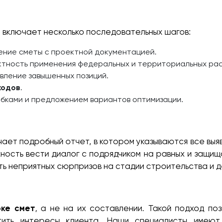
а
 включает несколько последовательных шагов:
ние сметы с проектной документацией.
тность применения федеральных и территориальных рас
вление завышенных позиций.
ходов
.
бками и предложением вариантов оптимизации.
чает подробный отчет, в котором указываются все выя
ность вести диалог с подрядчиком на равных и защищ
ь неприятных сюрпризов на стадии строительства и д
ке смет
, а не на их составлении. Такой подход по
тить интересы клиента. Наши специалисты имеют 