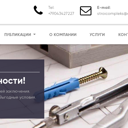
Tel:
E-mail:
+79043427227
stroicompleks@e
ПУБЛИКАЦИИ
О КОМПАНИИ
УСЛУГИ
КОН
ности!
ей заключения.
Выгодные условия.