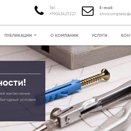
Tel:
E-mail:
+79043427227
stroicompleks@e
ПУБЛИКАЦИИ
О КОМПАНИИ
УСЛУГИ
КОН
ности!
ей заключения.
Выгодные условия.