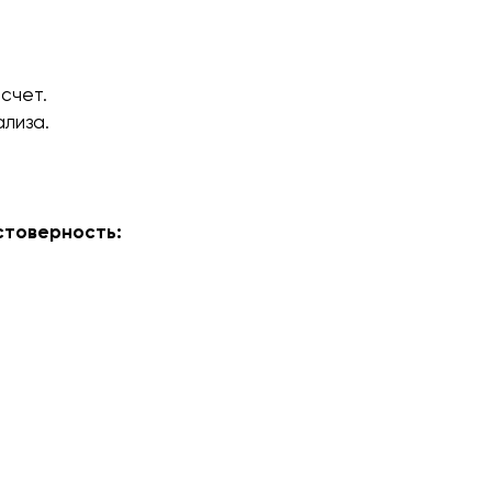
счет.
ализа.
стоверность: