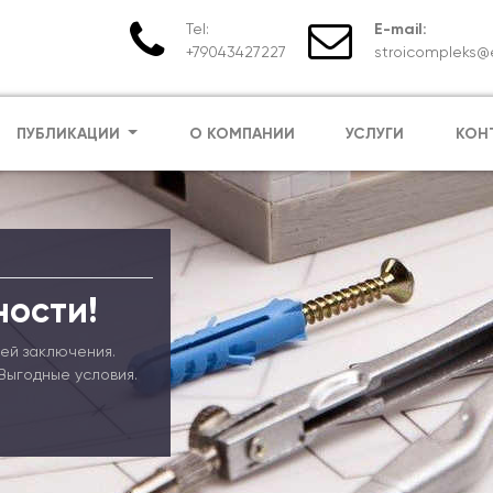
Tel:
E-mail:
+79043427227
stroicompleks@e
ПУБЛИКАЦИИ
О КОМПАНИИ
УСЛУГИ
КОН
ности!
ей заключения.
Выгодные условия.